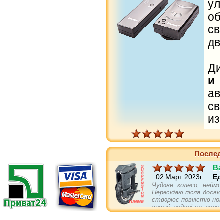
у
о
с
д
Ди
и
а
св
из
Послед
B
02 Март 2023г
Е
Чудове колесо, нейм
Пересідаю після досві
створює повністю нов
високі педалі це вел
себе не гірше повніс