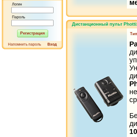
м
Логин
Пароль
Дистанционный пульт Phottix
Регистрация
Тип
Р
Напомнить пароль
Вход
ди
уп
У
д
Ph
н
ср
Б
д
1