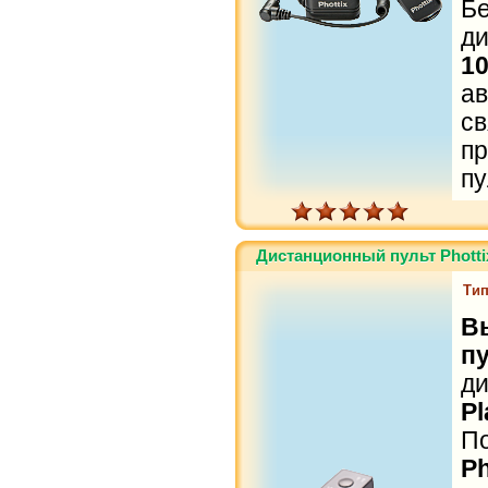
Б
д
1
а
с
п
пу
Дистанционный пульт Phottix
Тип
В
п
д
Pl
П
Ph