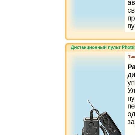
а
с
п
пу
Дистанционный пульт Phottix
Тип
Р
ди
уп
У
п
п
о
за