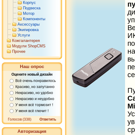
Корпус
п
Подвеска
ди
Мотор
у
Компоненты
Аксессуары
В
Экипировка
И
Услуги
Кожгалантерея
п
Модули ShopCMS
на
Прочее
в
п
Наш опрос
се
Оцените новый дизайн
Всё очень понравилось
Красиво, но запутанно
П
Некрасиво, но удобно
C
Некрасиво и неудобно
Mi
У меня всё тормозит !
У меня всё глючит !
У
Голосов (338)
Ответить
у
с
Авторизация