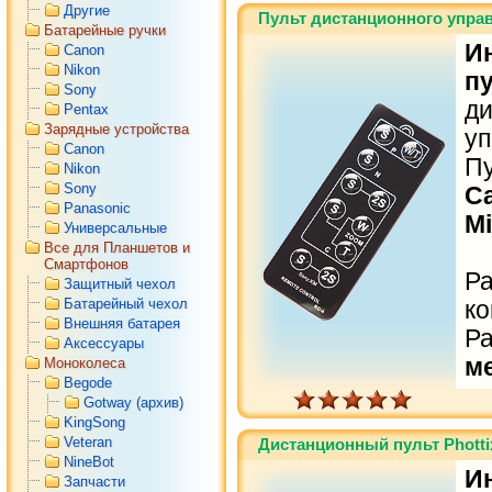
Другие
Пульт дистанционного управ
Батарейные ручки
И
Canon
Nikon
п
Sony
ди
Pentax
Зарядные устройства
у
Canon
П
Nikon
Sony
Ca
Panasonic
Mi
Универсальные
Все для Планшетов и
Смартфонов
Р
Защитный чехол
Батарейный чехол
ко
Внешняя батарея
Р
Аксессуары
м
Моноколеса
Begode
Gotway (архив)
KingSong
Veteran
Дистанционный пульт Phottix
NineBot
И
Запчасти