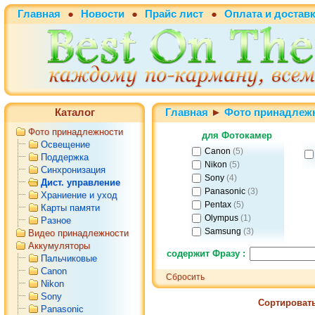
Главная
●
Новости
●
Прайс лист
●
Оплата и достав
Каталог
Главная
►
Фото принадлеж
Фото принадлежности
для Фотокамер
Освещение
Canon
(5)
Поддержка
Nikon
(5)
Синхронизация
Sony
(4)
Дист. управление
Panasonic
(3)
Храниение и уход
Pentax
(5)
Карты памяти
Olympus
(1)
Разное
Samsung
(3)
Видео принадлежности
Minolta
(5)
Аккумуляторы
содержит Фразу :
Пальчиковые
Fuji
(3)
Canon
Kodak
(3)
Сбросить
Nikon
Sony
Сортировать
Panasonic