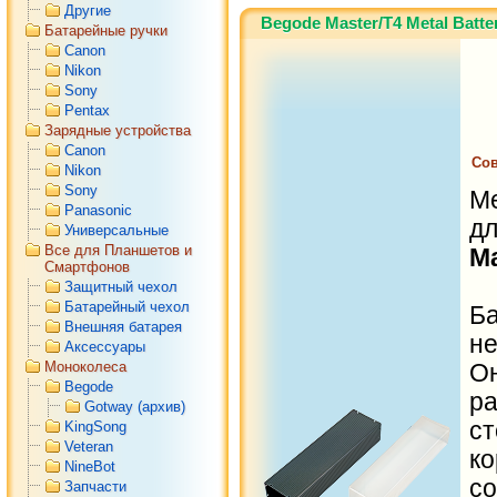
Другие
Begode Master
(4)
Begode Master/T4 Metal Batte
Батарейные ручки
Begode T4
(4)
Canon
Nikon
Sony
Pentax
Зарядные устройства
Canon
Сов
Nikon
Sony
М
Panasonic
д
Универсальные
Все для Планшетов и
Ma
Смартфонов
Защитный чехол
Батарейный чехол
Б
Внешняя батарея
н
Аксессуары
Моноколеса
Он
Begode
р
Gotway (архив)
ст
KingSong
Veteran
к
NineBot
Запчасти