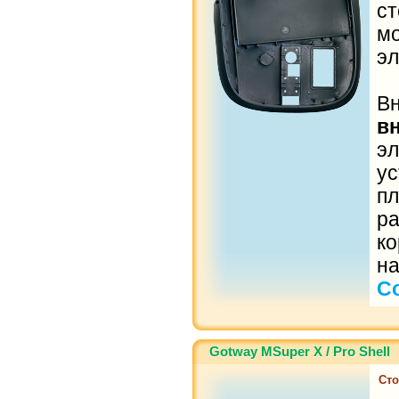
с
м
эл
В
в
э
ус
п
р
к
н
C
Gotway MSuper X / Pro Shell
Сто