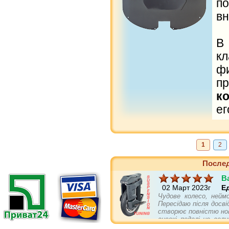
по
вн
В
к
ф
п
к
ег
1
2
Послед
B
02 Март 2023г
Е
Чудове колесо, нейм
Пересідаю після досві
створює повністю нов
високі педалі це вел
себе не гірше повніс