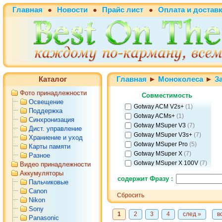
Главная
●
Новости
●
Прайс лист
●
Оплата и достав
Каталог
Главная
►
Моноколеса
►
З
Фото принадлежности
Совместимость
Освещение
Gotway ACM V2s+
(1)
Поддержка
Gotway ACMs+
(1)
Синхронизация
Gotway MSuper V3
(7)
Дист. управление
Gotway MSuper V3s+
(7)
Храниение и уход
Gotway MSuper Pro
(5)
Карты памяти
Gotway MSuper X
(7)
Разное
Gotway MSuper X 100V
(7)
Видео принадлежности
Gotway Monster
(4)
Аккумуляторы
содержит Фразу :
Пальчиковые
Gotway Monster 100V
(4)
Canon
Gotway Monster V3
(4)
Сбросить
Nikon
Gotway Monster V3 100V
(4)
Sony
Begode RS
(2)
1
2
3
4
след »
в
Panasonic
Begode EX30
(3)