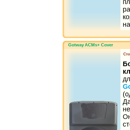
п
р
к
н
Gotway ACMs+ Cover
Сто
Б
к
д
G
(о
Д
н
О
с