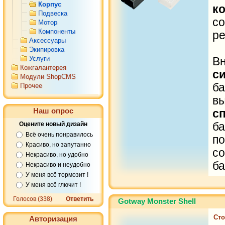
Корпус
к
Подвеска
с
Мотор
Компоненты
ре
Аксессуары
Экипировка
Услуги
Вн
Кожгалантерея
с
Модули ShopCMS
ба
Прочее
в
Наш опрос
с
Оцените новый дизайн
б
Всё очень понравилось
п
Красиво, но запутанно
с
Некрасиво, но удобно
ба
Некрасиво и неудобно
У меня всё тормозит !
У меня всё глючит !
Голосов (338)
Ответить
Gotway Monster Shell
Сто
Авторизация