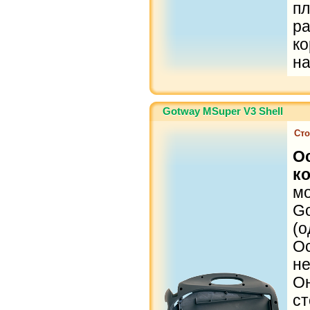
п
р
к
н
Gotway MSuper V3 Shell
Сто
О
к
м
G
(о
О
н
О
с