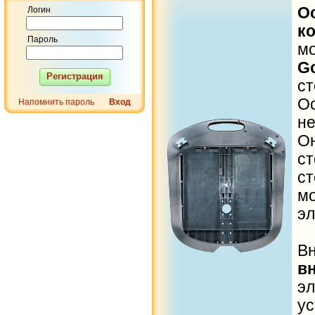
О
Логин
к
Пароль
м
G
Регистрация
ст
О
Напомнить пароль
Вход
н
О
с
с
м
эл
В
в
э
ус