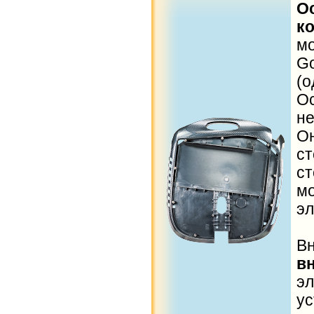
О
к
м
G
(о
О
н
О
с
с
м
эл
В
в
э
ус