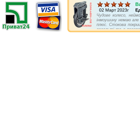
B
02 Март 2023г
Е
Чудове колесо, неймо
інмоушину немаю але п
плюс. Стокова покриш
асвальті та в поворо
треба докупити... бам