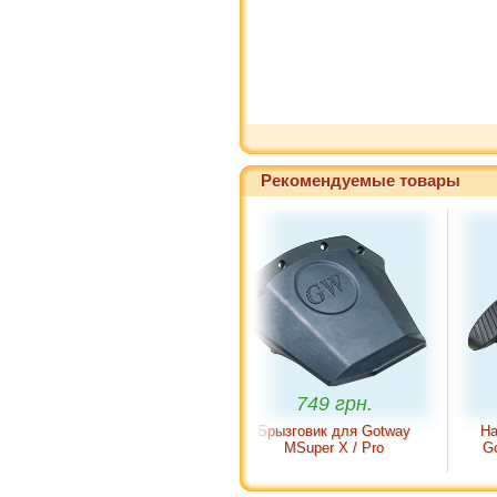
Рекомендуемые товары
749 грн.
2 702 г
Брызговик для Gotway
Накладное сид
MSuper X / Pro
Gotway MSuper 
RS