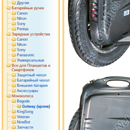
Другие
Батарейные ручки
Canon
Nikon
Sony
Pentax
Зарядные устройства
Canon
Nikon
Sony
Panasonic
Универсальные
Все для Планшетов и
Смартфонов
Защитный чехол
Батарейный чехол
Внешняя батарея
Аксессуары
Моноколеса
Begode
Gotway (архив)
KingSong
Veteran
NineBot
Запчасти