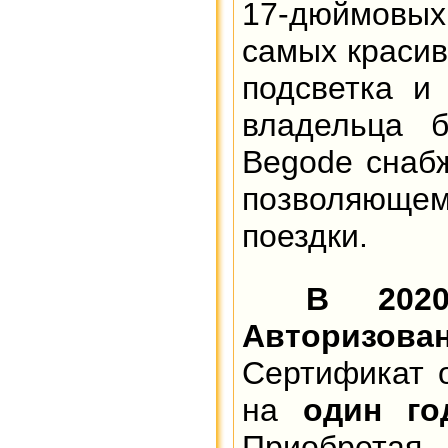
17-дюймовы
самых красив
подсветка и
владельца б
Begode снаб
позволяюще
поездки.
В 202
Авторизов
Сертификат 
на
один го
Приобретая