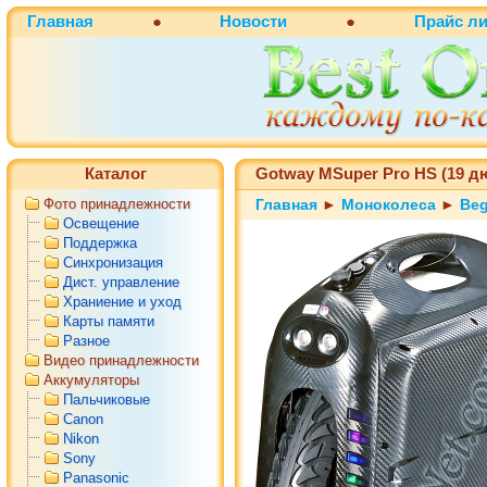
Главная
●
Новости
●
Прайс ли
Каталог
Gotway MSuper Pro HS (19 д
Фото принадлежности
Главная
►
Моноколеса
►
Be
Освещение
Поддержка
Синхронизация
Дист. управление
Храниение и уход
Карты памяти
Разное
Видео принадлежности
Аккумуляторы
Пальчиковые
Canon
Nikon
Sony
Panasonic