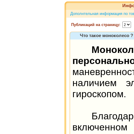
Инфо
Дополнтельная информация по тов
Публикаций на страницу:
Что такое моноколесо ?
Моноко
персонально
маневренност
наличием эл
гироскопом.
Благодаря
включенн