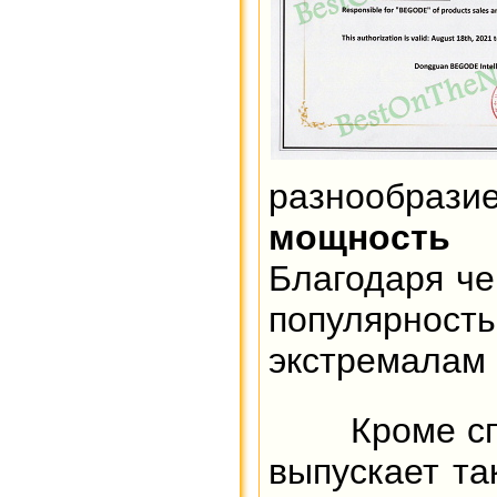
разнообрази
мощность 
Благодаря ч
популярнос
экстремалам
Кроме спорт
выпускает т