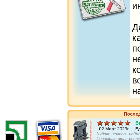
и
Д
к
п
н
в
н
Послед
B
02 Март 2023г
Е
Чудове колесо, нейм
Пересідаю після досві