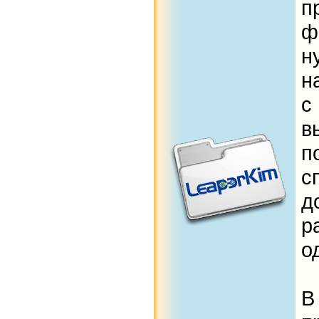
п
ф
н
н
с
в
п
с
д
р
о