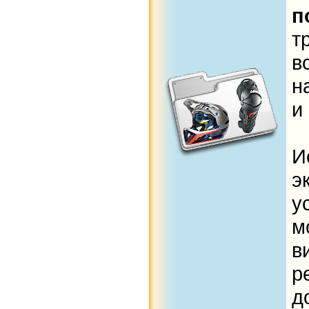
п
в
н
и
И
э
у
м
в
р
д