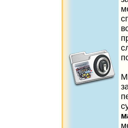
м
с
в
п
с
п
М
з
п
с
м
м