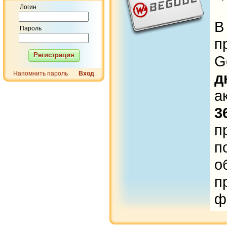
Логин
Пароль
п
Регистрация
G
Напомнить пароль
Вход
д
а
3
п
п
о
п
ф