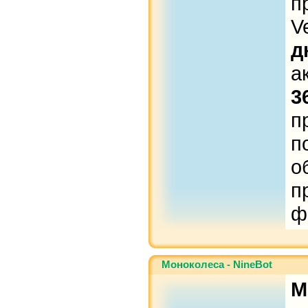
п
V
д
а
3
п
п
о
п
ф
Моноколеса - NineBot
М