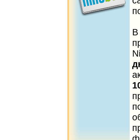
п
п
N
д
а
1
п
п
о
п
ф