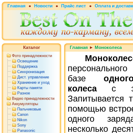
Главная
●
Новости
●
Прайс лист
●
Оплата и достав
Каталог
Главная
►
Моноколеса
Моноколес
Фото принадлежности
Освещение
персонального
Поддержка
Синхронизация
базе
одног
Дист. управление
Храниение и уход
колеса
с элек
Карты памяти
Разное
Запитывается т
Видео принадлежности
Аккумуляторы
помощью встро
Пальчиковые
Canon
одного заряд
Nikon
Sony
несколько деся
Panasonic