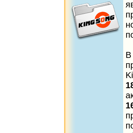
п
н
п
п
K
1
а
1
п
п