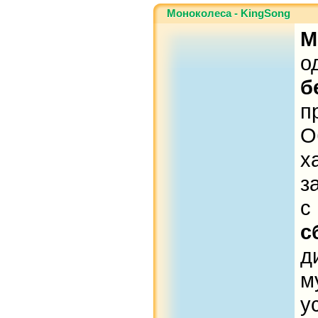
Моноколеса - KingSong
М
о
б
п
О
х
з
с
д
м