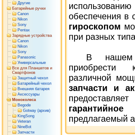
Другие
использованию 
Батарейные ручки
обеспечения в 
Canon
Nikon
гироскопом
мон
Sony
Pentax
при разных типа
Зарядные устройства
Canon
Nikon
Sony
В нашем м
Panasonic
Универсальные
приобрест
Все для Планшетов и
Смартфонов
различной мощ
Защитный чехол
Батарейный чехол
запчасти и а
Внешняя батарея
Аксессуары
предоставля
Моноколеса
Begode
гарантийное
о
Gotway (архив)
KingSong
предлагаемый а
Veteran
NineBot
Запчасти