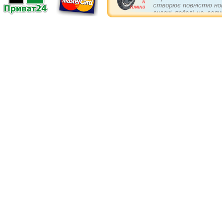
створює повністю нов
високі педалі це вел
себе не гірше повніс
асвальті та в пово
підвіски. Є в колеса
бампери і упори кращі