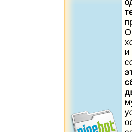
т
п
х
и
э
с
д
м
у
о