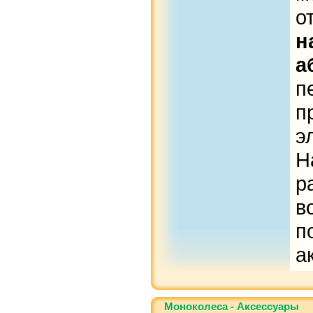
о
н
а
п
п
э
Н
р
в
п
а
Моноколеса - Аксессуары