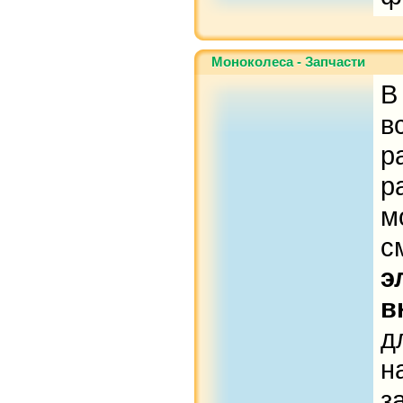
Моноколеса - Запчасти
В
в
р
р
м
с
э
в
д
н
з