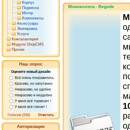
Корпус
Моноколеса - Begode
Подвеска
Мотор
М
Компоненты
Аксессуары
о
Экипировка
Услуги
с
Кожгалантерея
м
Модули ShopCMS
Прочее
т
Наш опрос
к
Оцените новый дизайн
п
Всё очень понравилось
с
Красиво, но запутанно
Некрасиво, но удобно
м
Некрасиво и неудобно
У меня всё тормозит !
1
У меня всё глючит !
р
Голосов (338)
Ответить
о
Авторизация