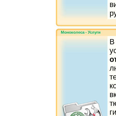
в
р
Моноколеса - Услуги
В
у
о
л
т
к
в
т
г