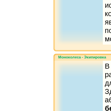
и
к
я
п
м
Моноколеса - Экипировка
В
р
д
З
а
б