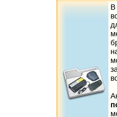
В
в
д
м
б
н
м
з
в
А
п
м