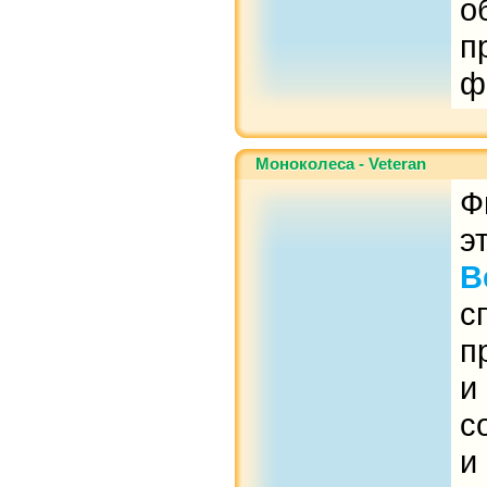
о
п
ф
Моноколеса - Veteran
Ф
э
B
с
п
и
с
и