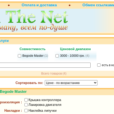
●
Оплата и доставка
●
Обмен
ссылкам
слуги
Совместимость
Ценовой диапазон
Begode Master
(1)
3000 - 10000 грн.
(4)
есть в 
Всего товаров (4)
Сортировать по:
Begode Master
Крышка контроллера
роизоляция :
Лакировка двигателя
Наклейка липучки
Накладки :