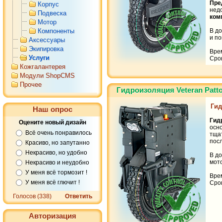
Пре
Корпус
нед
Подвеска
ком
Мотор
Компоненты
В д
и по
Аксессуары
Экипировка
Вре
Услуги
Срок
Кожгалантерея
Модули ShopCMS
Прочее
Гидроизоляция Veteran Patt
Гид
Наш опрос
Гид
Оцените новый дизайн
осн
Всё очень понравилось
тща
пос
Красиво, но запутанно
Некрасиво, но удобно
В до
мото
Некрасиво и неудобно
У меня всё тормозит !
Вре
У меня всё глючит !
Срок
Голосов (338)
Ответить
Авторизация