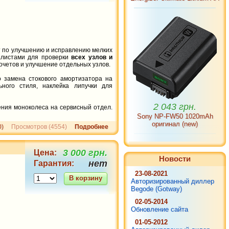
от по улучшению и исправлению мелких
алистами для проверки
всех узлов и
очетов и улучшение отдельных узлов.
 замена стокового амортизатора на
ьного стиля, наклейка липучки для
2 043 грн.
Sony NP-FW50 1020mAh
ния моноколеса на сервисный отдел.
оригинал (new)
0)
Просмотров (4554)
Подробнее
3 000 грн.
Цена:
Новости
нет
Гарантия:
23-08-2021
В корзину
Авторизированный диллер
Begode (Gotway)
02-05-2014
Обновление сайта
01-05-2012