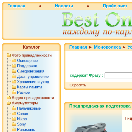
Главная
●
Новости
●
Прайс лист
Каталог
Главная
►
Моноколеса
►
У
Фото принадлежности
Освещение
Поддержка
Синхронизация
содержит Фразу :
Дист. управление
Храниение и уход
Сбросить
Карты памяти
Разное
Видео принадлежности
Аккумуляторы
Предпродажная подготовка 
Пальчиковые
Canon
Гид
Nikon
Sony
Panasonic