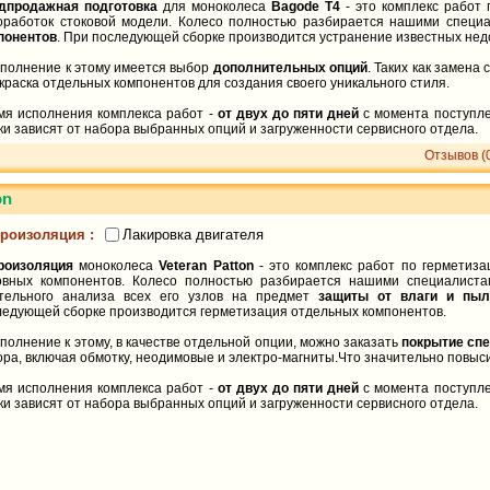
дпродажная подготовка
для моноколеса
Bagode T4
- это комплекс работ
оработок стоковой модели. Колесо полностью разбирается нашими специ
понентов
. При последующей сборке производится устранение известных нед
ополнение к этому имеется выбор
дополнительных опций
. Таких как замена
краска отдельных компонентов для создания своего уникального стиля.
мя исполнения комплекса работ -
от двух до пяти дней
с момента поступле
и зависят от набора выбранных опций и загруженности сервисного отдела.
Отзывов (
on
Лакировка двигателя
роизоляция :
роизоляция
моноколеса
Veteran Patton
- это комплекс работ по герметиза
овных компонентов. Колесо полностью разбирается нашими специалиста
тельного анализа всех его узлов на предмет
защиты от влаги и пыл
ледующей сборке производится герметизация отдельных компонентов.
полнение к этому, в качестве отдельной опции, можно заказать
покрытие сп
ра, включая обмотку, неодимовые и электро-магниты.Что значительно повыси
мя исполнения комплекса работ -
от двух до пяти дней
с момента поступле
и зависят от набора выбранных опций и загруженности сервисного отдела.