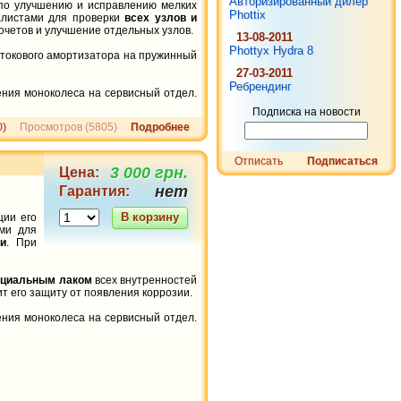
Авторизированный дилер
 по улучшению и исправлению мелких
1 816 грн.
Phottix
алистами для проверки
всех узлов и
Nikon MH-24 оригинальный
очетов и улучшение отдельных узлов.
13-08-2011
Phottyx Hydra 8
 стокового амортизатора на пружинный
27-03-2011
Ребрендинг
ния моноколеса на сервисный отдел.
Подписка на новости
0)
Просмотров (5805)
Подробнее
Отписать
Подписаться
3 000 грн.
Цена:
2 724 грн.
нет
Гарантия:
Nikon En-El15 1900mAh
В корзину
оригинальный
ции его
ми для
и
. При
ециальным лаком
всех внутренностей
т его защиту от появления коррозии.
ния моноколеса на сервисный отдел.
6 357 грн.
Sony NP-F970 6600mAh