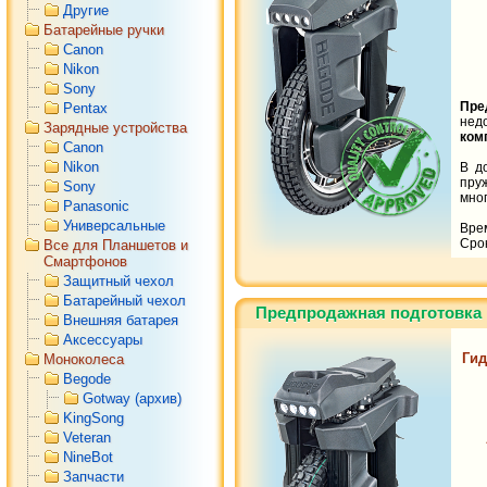
Другие
Батарейные ручки
Canon
Nikon
Sony
Пре
Pentax
нед
Зарядные устройства
ком
Canon
Nikon
В д
пру
Sony
мног
Panasonic
Универсальные
Вре
Срок
Все для Планшетов и
Смартфонов
Защитный чехол
Батарейный чехол
Предпродажная подготовка 
Внешняя батарея
Аксессуары
Гид
Моноколеса
Begode
Gotway (архив)
KingSong
Veteran
NineBot
Запчасти