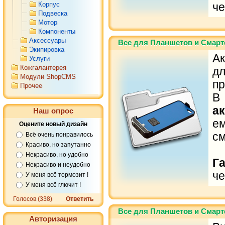
Корпус
че
Подвеска
Мотор
Компоненты
Аксессуары
Все для Планшетов и Смарт
Экипировка
Ак
Услуги
Кожгалантерея
д
Модули ShopCMS
пр
Прочее
В
а
Наш опрос
е
Оцените новый дизайн
с
Всё очень понравилось
Красиво, но запутанно
Некрасиво, но удобно
Г
Некрасиво и неудобно
че
У меня всё тормозит !
У меня всё глючит !
Голосов (338)
Ответить
Все для Планшетов и Смарт
Авторизация