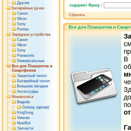
iPhone 7
(7)
Другие
содержит Фразу :
iPhone 8
(6)
Батарейные ручки
iPhone 7
Canon
Сбросить
plus
(5)
Nikon
iPhone 8
Sony
plus
(5)
Все для Планшетов и Смарт
iPhone X
(4)
Pentax
iPhone Xr
Зарядные устройства
З
(3)
Canon
iPhone Xs
с
Nikon
(3)
Sony
iPhone Xs
пр
Max
(3)
Panasonic
В
iPhone 11
Универсальные
Pro
(3)
Все для Планшетов и
Galaxy S5
Смартфонов
(1)
м
Защитный чехол
че
Батарейный чехол
Внешняя батарея
З
Аксессуары
д
Моноколеса
Begode
п
Gotway (архив)
от
KingSong
Veteran
NineBot
Г
Запчасти