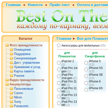
Главная
●
Новости
●
Прайс лист
●
Оплата и достав
Каталог
Главная
►
Все для Планше
Фото принадлежности
Аксессуары для мобильных
(55)
Освещение
для
для
Поддержка
Планшетов
Смартфонов
Синхронизация
iPad Air 2
iPhone 5
Дист. управление
(1)
(12)
Храниение и уход
iPad Pro 1st
iPhone 5S
Карты памяти
gen
(1)
(12)
iPad Pro
iPhone SE
Разное
2nd gen
(1)
(12)
Видео принадлежности
iPad Pro 11
iPhone 6
Аккумуляторы
M4
(1)
(11)
iPad Pro 11
iPhone 6S
Пальчиковые
M5
(1)
(11)
Canon
iPad Pro 13
iPhone 6
Nikon
M4
(1)
plus
(8)
Sony
iPad Pro 13
iPhone 6S
M5
(1)
plus
(8)
Panasonic