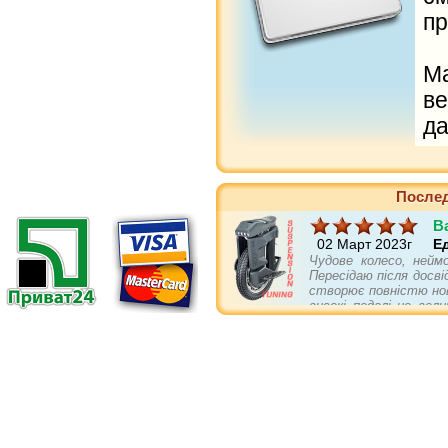
пр
М
в
да
Послед
B
02 Март 2023г
Е
Чудове колесо, нейм
Пересідаю після досві
створює повністю нов
високі педалі це вел
себе не гірше повніс
асвальті та в пово
підвіски. Є в колеса
бампери і упори кращі