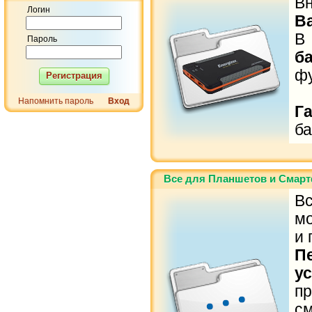
В
Логин
B
В
Пароль
б
ф
Регистрация
Напомнить пароль
Вход
Г
ба
Все для Планшетов и Смарт
В
м
и 
П
у
п
с