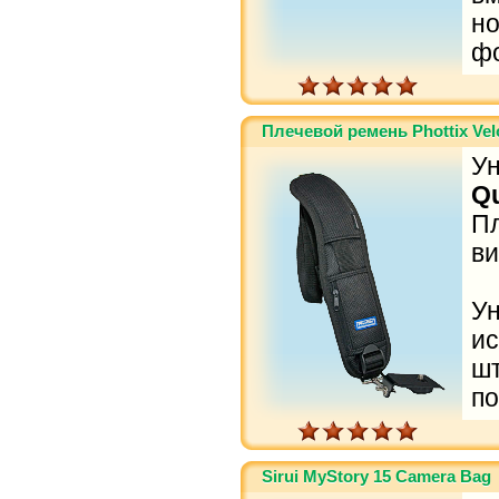
н
ф
Плечевой ремень Phottix Vel
У
Qu
П
ви
У
и
шт
по
Sirui MyStory 15 Camera Bag