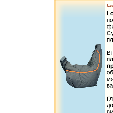
Цве
Lo
п
ф
С
пл
Вн
п
п
о
мя
ва
Г
д
в