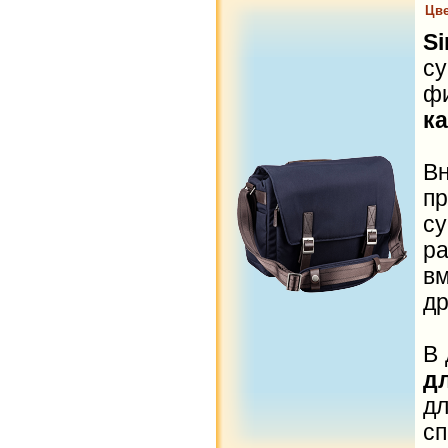
Цве
S
су
ф
к
В
п
с
ра
вм
др
В 
д
дл
с