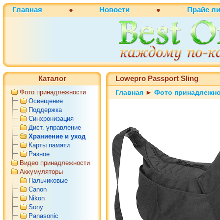
Главная
●
Новости
●
Прайс ли
Каталог
Lowepro Passport Sling
Фото принадлежности
Главная
►
Фото принадлежн
Освещение
Поддержка
Синхронизация
Дист. управление
Храниение и уход
Карты памяти
Разное
Видео принадлежности
Аккумуляторы
Пальчиковые
Canon
Nikon
Sony
Panasonic