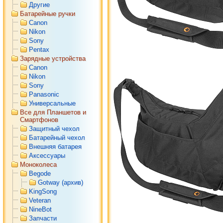
Другие
Батарейные ручки
Canon
Nikon
Sony
Pentax
Зарядные устройства
Canon
Nikon
Sony
Panasonic
Универсальные
Все для Планшетов и
Смартфонов
Защитный чехол
Батарейный чехол
Внешняя батарея
Аксессуары
Моноколеса
Begode
Gotway (архив)
KingSong
Veteran
NineBot
Запчасти