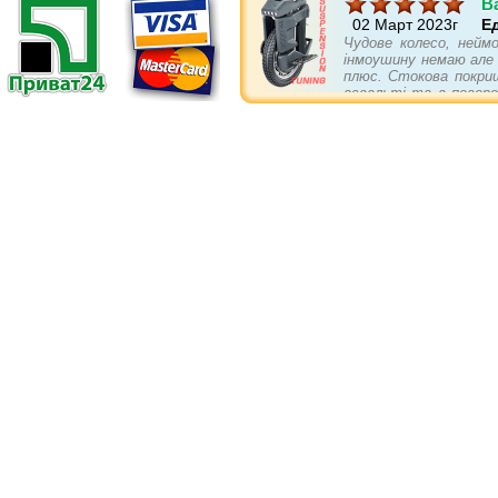
B
02 Март 2023г
Е
Чудове колесо, неймо
інмоушину немаю але п
плюс. Стокова покриш
асвальті та в поворо
треба докупити... бам