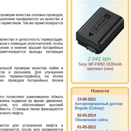
роверки качества силовых проводов,
дшипники проверяются на качество и
 герметиком. Так-же герметизируется
ачество и целостность термоусадки.
ксов с помощью уплотнителей, чтобы
ерхние и нижние крышки батарейных
2 041 грн.
герметизируется выходы питающих
Sony NP-FW50 1020mAh
оригинал (new)
альной проверки качества пайки и
нтов и разъемов. Для улучшения
вого термоинтерфейса на более
их проводов батарейных блоков
Новости
что позволяют равномернее обжать
23-08-2021
клина подвески во время движения.
Авторизированный диллер
тие, что обеспечивает высокий
Begode (Gotway)
йкость. Стоковые линки фиксируются
ечного люфта.
02-05-2014
Обновление сайта
ирается для устранения люфта и
01-05-2012
нтрируются, после чего проверяется