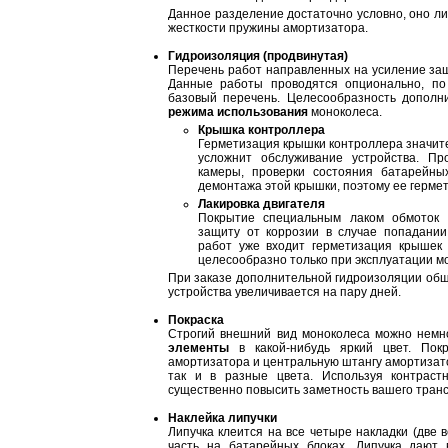
Данное разделение достаточно условно, оно ли
жесткости пружины амортизатора.
Гидроизоляция (продвинутая)
Перечень работ направленных на усиление защ
Данные работы проводятся опционально, по
базовый перечень. Целесообразность дополн
режима использования
моноколеса.
Крышка контроллера
Герметизация крышки контроллера значите
усложнит обслуживание устройства. П
камеры, проверки состояния батарейны
демонтажа этой крышки, поэтому ее гермет
Лакировка двигателя
Покрытие специальным лаком обмоток 
защиту от коррозии в случае попадании
работ уже входит герметизация крышек 
целесообразно только при эксплуатации м
При заказе дополнительной гидроизоляции об
устройства увеличивается на пару дней.
Покраска
Строгий внешний вид моноколеса можно немн
элементы
в какой-нибудь яркий цвет. Пок
амортизатора и центральную штангу амортизатор
так и в разные цвета. Используя контраст
существенно повысить заметность вашего транс
Наклейка липучки
Липучка клеится на все четыре накладки (две 
часть на батарейных блоках. Липучка дают