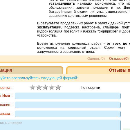
устанавливать
накладки моноколеса, что м
обслуживания, замены покрышки и пр. Для
батарейными блоками, липучка существенно
сравнению со стоковым решением.
В результате проделанных работ в рамках данной усл
эксплуатации
, подвеска настроена, слайдеры под
гидроизоляция позволит избежать "сюрпризов" и доб
устройства.
Время исполнения комплекса работ -
от трех до 
моноколеса на сервисный отдел. Сроки могут 
загруженности сервисного отдела.
Оценок (0)
Отзывов (0)
мация
Отзывы п
алуйста воспользуйтесь следующей формой:
ценка :
Нет оценки
е Имя
:
ивания :
аказа
: