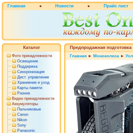
Главная
●
Новости
●
Прайс лист
Каталог
Предпродажная подготовка 
Фото принадлежности
Главная
►
Моноколеса
►
Усл
Освещение
Поддержка
Синхронизация
Дист. управление
Храниение и уход
Карты памяти
Разное
Видео принадлежности
Аккумуляторы
Пальчиковые
Canon
Nikon
Sony
Panasonic