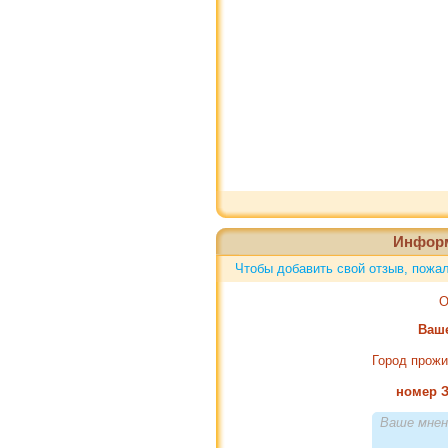
Инфор
Чтобы добавить свой отзыв, пож
О
Ваш
Город прож
номер З