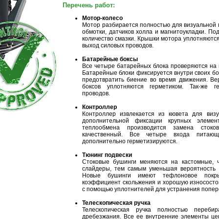
Перечень работ:
Мотор-колесо
Мотор разбирается полностью для визуальной п
обмотки, датчиков холла и магнитоукладки. По
количество смазки. Крышки мотора уплотняются
выход силовых проводов.
Батарейные боксы
Все четыре батарейных блока проверяются на к
Батарейные блоки фиксируется внутри своих бо
предотвратить биение во время движения. В
боксов уплотняются герметиком. Так-же 
проводов.
Контроллер
Контроллер извлекается из кювета для визу
дополнительной фиксации крупных элеме
теплообмена производится замена стоко
качественный. Все четыре входа питающ
дополнительно герметизируются.
Тюнинг подвески
Стоковые бушинги меняются на кастомные, 
слайдеры, тем самым уменьшая вероятность 
Новые бушинги имеют тефлоновое покры
коэффициент скольжения и хорошую износосто
с помощью уплотнителей для устранения попер
Телескопическая ручка
Телескопическая ручка полностью переб
дребезжания. Все ее внутренние элементы це