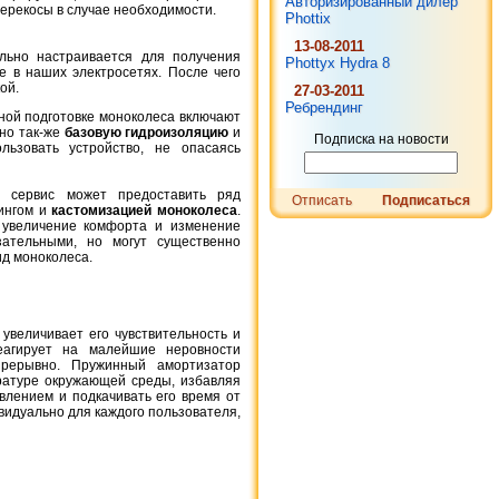
1 814 грн.
Авторизированный дилер
перекосы в случае необходимости.
Phottix
Nikon MH-24 оригинальный
13-08-2011
льно настраивается для получения
Phottyx Hydra 8
е в наших электросетях. После чего
ой.
27-03-2011
Ребрендинг
ной подготовке моноколеса включают
 но так-же
базовую гидроизоляцию
и
Подписка на новости
льзовать устройство, не опасаясь
, сервис может предоставить ряд
Отписать
Подписаться
нингом и
кастомизацией моноколеса
.
2 721 грн.
 увеличение комфорта и изменение
Nikon En-El15 1900mAh
зательными, но могут существенно
оригинальный
ид моноколеса.
увеличивает его чувствительность и
еагирует на малейшие неровности
прерывно. Пружинный амортизатор
ратуре окружающей среды, избавляя
влением и подкачивать его время от
идуально для каждого пользователя,
6 349 грн.
Sony NP-F970 6600mAh
оригинальный