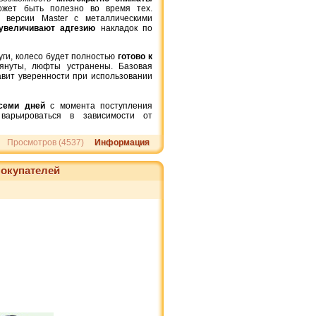
ожет быть полезно во время тех.
 версии Master с металлическими
увеличивают адгезию
накладок по
уги, колесо будет полностью
готово к
тянуты, люфты устранены. Базовая
авит уверенности при использовании
семи дней
с момента поступления
варьироваться в зависимости от
2 065 грн.
Просмотров (4537)
Информация
Батарейная ручка для
Canon BG-E8
окупателей
110 грн.
Energizer Ultimate Lithium AA