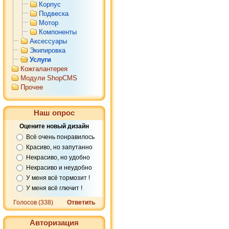
Корпус
Подвеска
Мотор
Компоненты
Аксессуары
Экипировка
Услуги
Кожгалантерея
Модули ShopCMS
Прочее
Наш опрос
Оцените новый дизайн
Всё очень понравилось
Красиво, но запутанно
Некрасиво, но удобно
Некрасиво и неудобно
У меня всё тормозит !
У меня всё глючит !
Голосов (338)
Ответить
Авторизация