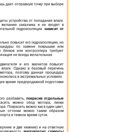
шь дает отправную точку при выборе
иты устройства от попадания влаги.
 желанию заказчика и не входят в
ительной гидроизоляции
зависит от
льно повысит его гидроизоляцию, но
роцедуры по замене покрышки или
1 587 грн.
х блоков или контроллера требуют
MaximalPower CGA-D54
изация не всегда желательная.
5400mAh
двигателя и его магнитов повысит
 влаги. Однако в базовый перечень
мотора, поэтому данная процедура
оноколеса в экстремальных условиях.
щее время предпродажной подготовки
ого разбавить,
покрасив отдельные
расить можно обод мотора, линки
а. Покрасить можно как в один цвет,
ные оттенки можно таким образом
порта в темное время суток.
1 134 грн.
PowerEx PRO AA 2700mAh
верхние и две нижние) и на ответную
in box
 возможность
многократно снимать/