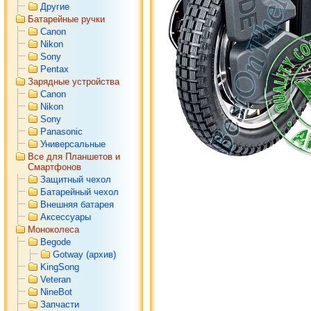
Другие
Батарейные ручки
Canon
Nikon
Sony
Pentax
Зарядные устройства
Canon
Nikon
Sony
Panasonic
Универсальные
Все для Планшетов и
Смартфонов
Защитный чехол
Батарейный чехол
Внешняя батарея
Аксессуары
Моноколеса
Begode
Gotway (архив)
KingSong
Veteran
NineBot
Запчасти