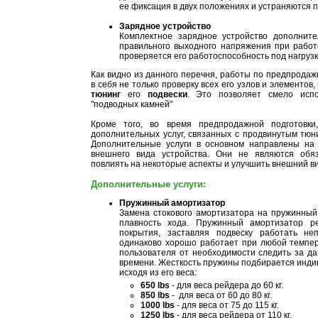
ее фиксация в двух положениях и устраняются 
Зарядное устройство
Комплектное зарядное устройство дополните
правильного выходного напряжения при работ
проверяется его работоспособность под нагрузк
Как видно из данного перечня, работы по предпродаж
в себя не только проверку всех его узлов и элементов,
тюнинг
его
подвески
. Это позволяет смело испо
"подводных камней"
Кроме того, во время предпродажной подготовки
дополнительных услуг, связанных с продвинутым тю
Дополнительные услуги в основном направлены на
внешнего вида устройства. Они не являются обя
повлиять на некоторые аспекты и улучшить внешний в
Дополнительные услуги:
Пружинный амортизатор
Замена стокового амортизатора на пружинный 
плавность хода. Пружинный амортизатор р
покрытия, заставляя подвеску работать не
одинаково хорошо работает при любой темпе
пользователя от необходимости следить за да
времени. Жесткость пружины подбирается индив
исходя из его веса:
650 lbs
- для веса рейдера до 60 кг.
850 lbs
- для веса от 60 до 80 кг.
1000 lbs
- для веса от 75 до 115 кг.
1250 lbs
- для веса рейдера от 110 кг.