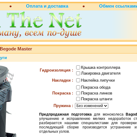
●
Оплата и доставка
●
Обмен
ссылкам
Begode Master
уги
Крышка контроллера
Гидроизоляция :
Лакировка двигателя
Наклейка липучки
Накладки :
Покраска обода
Покраска линков
Покраска :
Покраска штанги
Пружина :
Предпродажная подготовка
для моноколеса
Bago
улучшению и исправлению мелких недоработок ст
разбирается нашими специалистами для провер
последующей сборке производится устранение и
отдельных узлов.