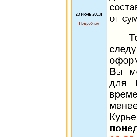
соста
23 Июнь 2010г
от су
Подробнее
Това
сле
оформ
Вы м
для 
врем
менее
Кур
поне