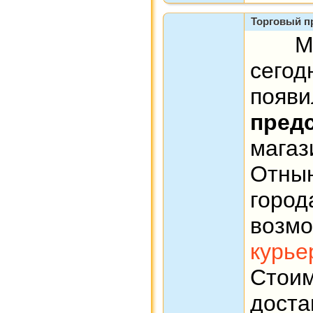
Торговый п
Мы р
сего
по
пред
магаз
Отнын
гор
воз
курье
Сто
дост