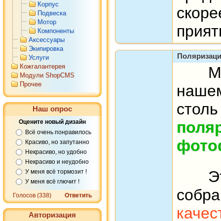
Корпус
скор
Подвеска
Мотор
прият
Компоненты
Аксессуары
Экипировка
Поляризаци
Услуги
Кожгалантерея
Мы р
Модули ShopCMS
Прочее
наше
стол
Наш опрос
Оцените новый дизайн
поля
Всё очень понравилось
фото
Красиво, но запутанно
Некрасиво, но удобно
Некрасиво и неудобно
Эт
У меня всё тормозит !
У меня всё глючит !
соб
Голосов (338)
Ответить
каче
Авторизация