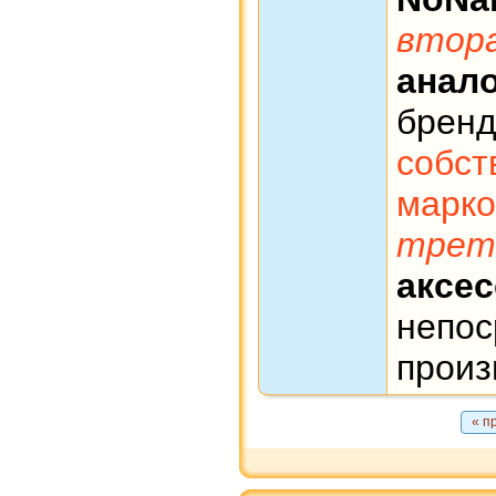
втор
анал
брен
соб
марко
трет
аксе
непос
произ
« п