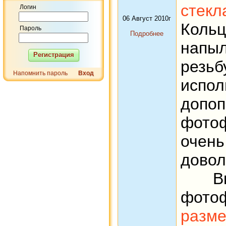
стекл
Логин
06 Август 2010г
Кольц
Пароль
Подробнее
нап
Регистрация
резь
Напомнить пароль
Вход
испо
допоп
фото
очень
довол
Вы 
фо
разм