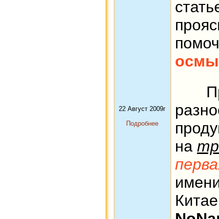
ста
проя
пом
осмы
Пр
разн
22 Август 2009г
прод
Подробнее
на
тр
перва
имени
Кита
NoNa