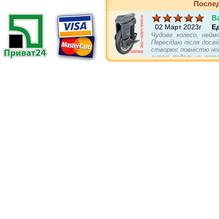
Послед
B
02 Март 2023г
Е
Чудове колесо, нейм
Пересідаю після досві
створює повністю нов
високі педалі це вел
себе не гірше повніс
асвальті та в пово
підвіски. Є в колеса
бампери і упори кращі