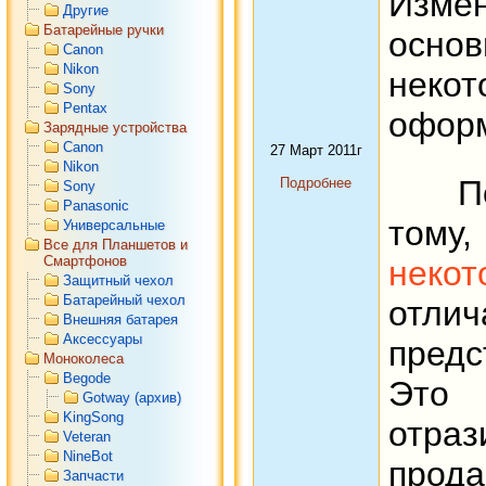
Изме
Другие
Батарейные ручки
осно
Canon
Nikon
нек
Sony
Pentax
оформ
Зарядные устройства
Canon
27 Март 2011г
Nikon
Поэт
Подробнее
Sony
Panasonic
том
Универсальные
Все для Планшетов и
Смартфонов
неко
Защитный чехол
Батарейный чехол
отли
Внешняя батарея
Аксессуары
предс
Моноколеса
Begode
Это 
Gotway (архив)
KingSong
отра
Veteran
NineBot
прод
Запчасти