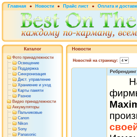
Главная
●
Новости
●
Прайс лист
●
Оплата и достав
Каталог
Новости
Фото принадлежности
Новостей на страницу:
Освещение
Поддержка
Ребрендинг
Синхронизация
На
Дист. управление
Храниение и уход
фи
Карты памяти
Разное
Maxi
Видео принадлежности
Аккумуляторы
Пальчиковые
про
Canon
Nikon
сво
Sony
Panasonic