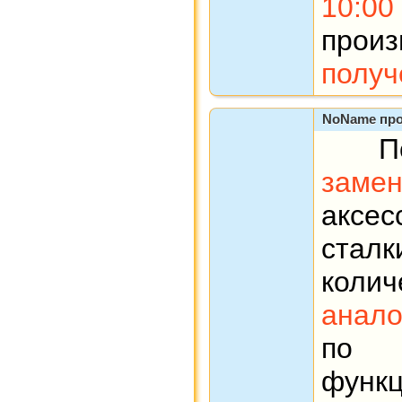
10:0
прои
получ
NoName про
Под
замен
акс
стал
кол
анало
по 
функ