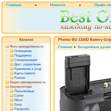
Главная
●
Новости
●
Прайс ли
Каталог
Phottix BG-1100D Battery Gri
Фото принадлежности
Главная
►
Батарейные ручки
Освещение
Поддержка
Синхронизация
Дист. управление
Храниение и уход
Карты памяти
Разное
Видео принадлежности
Аккумуляторы
Пальчиковые
Canon
Nikon
Sony
Panasonic