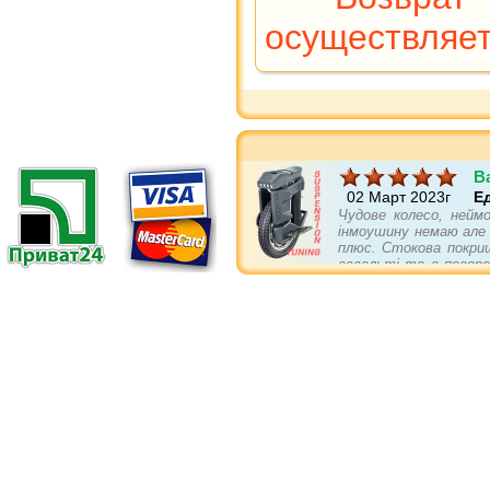
осуществляе
B
02 Март 2023г
Е
Чудове колесо, неймо
інмоушину немаю але п
плюс. Стокова покриш
асвальті та в поворо
треба докупити... бам