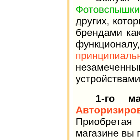
Фотовспышки
других, кото
брендами ка
функциона
принципиаль
незамеченн
устройствам
1-го м
Авторизиро
Приобрета
магазине вы 