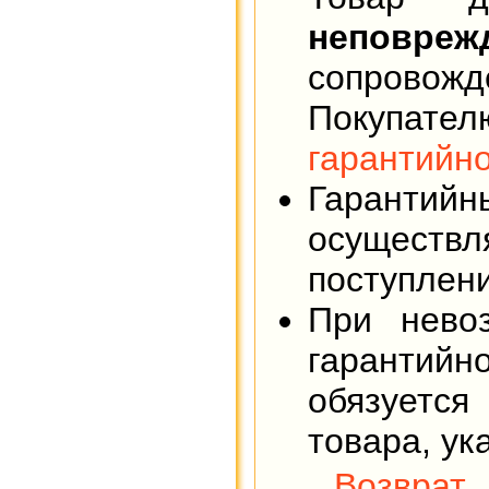
неповре
сопровож
Покупате
гарантийн
Гарантийн
осуществ
поступлени
При нево
гарантийн
обязуется
товара, ук
Возвра