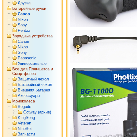
Другие
Батарейные ручки
Canon
Nikon
Sony
Pentax
Зарядные устройства
Canon
Nikon
Sony
Panasonic
Универсальные
Все для Планшетов и
Смартфонов
Защитный чехол
Батарейный чехол
Внешняя батарея
Аксессуары
Моноколеса
Begode
Gotway (архив)
KingSong
Veteran
NineBot
Запчасти