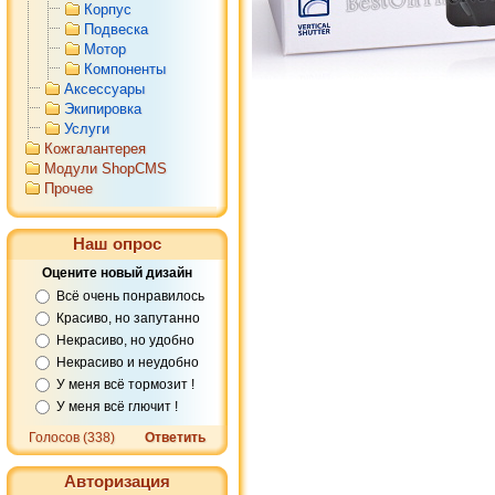
Корпус
Подвеска
Мотор
Компоненты
Аксессуары
Экипировка
Услуги
Кожгалантерея
Модули ShopCMS
Прочее
Наш опрос
Оцените новый дизайн
Всё очень понравилось
Красиво, но запутанно
Некрасиво, но удобно
Некрасиво и неудобно
У меня всё тормозит !
У меня всё глючит !
Голосов (338)
Ответить
Авторизация