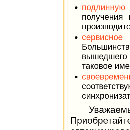
подлинную
получения 
производите
сервисное
Большинст
вышедшего
таковое име
своевреме
соответс
синхронизат
Уважаем
Приобрет