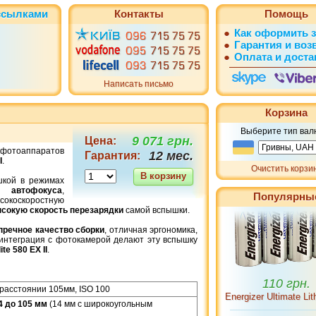
ссылками
Контакты
Помощь
●
Как оформить з
●
Гарантия и воз
●
Оплата и доста
Написать письмо
Корзина
Выберите тип вал
9 071 грн.
Цена:
фотоаппаратов
12 мес.
Гарантия:
I
.
Очистить корзи
В корзину
кой в режимах
и автофокуса
,
Популярны
окоскоростную
сокую скорость перезарядки
самой вспышки.
110 грн.
пречное качество сборки
, отличная эргономика,
Energizer Ultimate Li
интеграция с фотокамерой делают эту вспышку
te 580 EX II
.
расстоянии 105мм, ISO 100
4 до 105 мм
(14 мм с широкоугольным