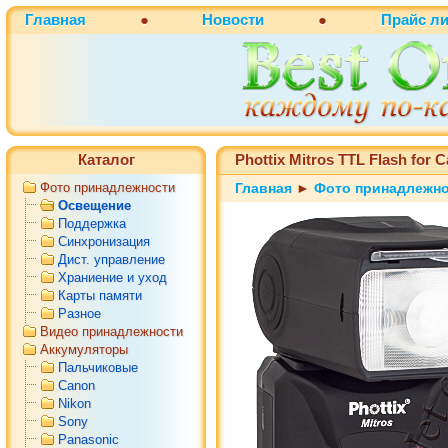
Главная
●
Новости
●
Прайс ли
Каталог
Phottix Mitros TTL Flash for 
Фото принадлежности
Главная
►
Фото принадлежн
Освещение
Поддержка
Синхронизация
Дист. управление
Храниение и уход
Карты памяти
Разное
Видео принадлежности
Аккумуляторы
Пальчиковые
Canon
Nikon
Sony
Panasonic