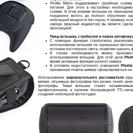
Phottix Mitros поддерживает серийную съёмк
питания. Для этого в настройках необходи
съёмки. В этом режиме вспышка не перезаряжа
порционно вплоть до полного обнуления за
небольшой мощности без паузы. К примеру, если
заряда (красный индикатор) вы можете сдела
экспозицией.
Пред-вспышка, стробоскоп и лампа автофокус
С помощью функции стробоскопа реализован
использовании вспышки на зеркальных фотока
источник постоянного света, позволяя оценить
В случае необходимости можно произвес
использованием вспышки. Для этой цели
Phot
время активации функции ручного замера.
В условиях недостаточного освещения
Phottix
призванную помочь камере сфокусироваться на 
Использование
широкоугольного рассеивателя
идущ
мягкие, объемные фотографии без резких теней, кач
фотографы. Такая вспышка станет незаменимы
профессионалов, а наличие беспроводной TTL-синх
создания небольшой фотостудии.