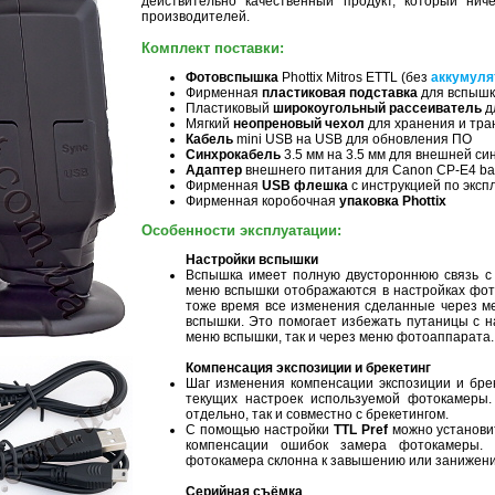
действительно качественный продукт, который ни
производителей.
Комплект поставки:
Фотовспышка
Phottix Mitros ETTL (без
аккумуля
Фирменная
пластиковая подставка
для вспышки
Пластиковый
широкоугольный рассеиватель
д
Мягкий
неопреновый чехол
для хранения и тра
Кабель
mini USB на USB для обновления ПО
Синхрокабель
3.5 мм на 3.5 мм для внешней с
Адаптер
внешнего питания для Canon CP-E4 bat
Фирменная
USB флешка
с инструкцией по эксп
Фирменная коробочная
упаковка Phottix
Особенности эксплуатации:
Настройки вспышки
Вспышка имеет полную двустороннюю связь с 
меню вспышки отображаются в настройках фото
тоже время все изменения сделанные через м
вспышки. Это помогает избежать путаницы с на
меню вспышки, так и через меню фотоаппарата.
Компенсация экспозиции и брекетинг
Шаг изменения компенсации экспозиции и бре
текущих настроек используемой фотокамеры.
отдельно, так и совместно с брекетингом.
C помощью настройки
TTL Pref
можно установи
компенсации ошибок замера фотокамеры. 
фотокамера склонна к завышению или занижени
Серийная съёмка