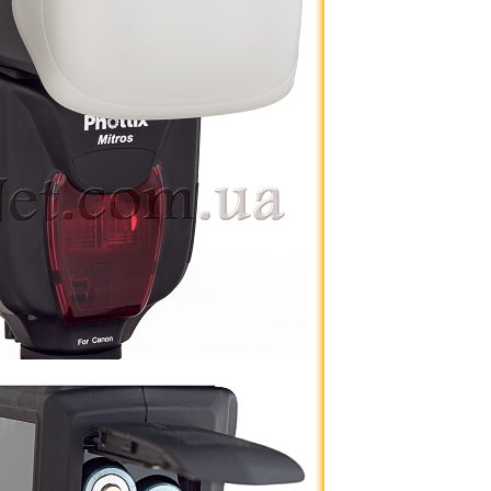
2 041 грн.
Sony NP-FW50 10
оригинал (new
1 814 грн.
Nikon MH-24 оригин