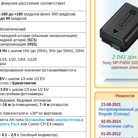
 фокусное расстояние соответствует
 -180 до +180
градусов (всего 360 градусов)
 до 90
градусов
обоскопический
2 041 грн.
передней шторке (обычная синхронизация)
Sony NP-FW50 10
задней шторке (
SCS
)
оригинал (new
синхронизация (
HSS
)
9 Hz
с шагом 1Hz (до 20Hz), 5Hz (до 50Hz), 10Hz
1/16, 1/32, 1/64, 1/128
 раз
иксированное значение (устанавливается в
 EV
с шагом 1/3 или 1/2 EV
естно с
Брекетингом
+3 EV
с шагом 1/3 или 1/2 EV
 настройкам фотокамеры
Новости
Ведомая, Ведомая оптически
23-08-2021
2–16 м
(в помещении),
7–9 м
(открытое
Авторизированный д
по горизонтали и ±30º по вертикали
Begode (Gotway)
1 814 грн.
ента AA-типа (
батарейки
либо
аккумуляторы
)
02-05-2014
Nikon MH-24 оригин
attery Pack
или Canon CP-E4 (через
Обновление сайта
01-05-2012
≈
0.1 – 2.5 c
(зелёный индикатор)