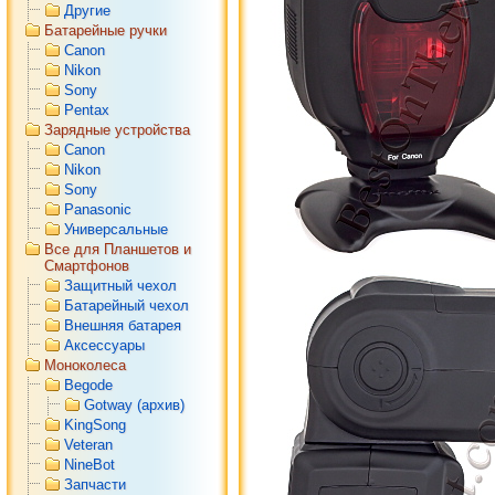
Другие
Батарейные ручки
Canon
Nikon
Sony
Pentax
Зарядные устройства
Canon
Nikon
Sony
Panasonic
Универсальные
Все для Планшетов и
Смартфонов
Защитный чехол
Батарейный чехол
Внешняя батарея
Аксессуары
Моноколеса
Begode
Gotway (архив)
KingSong
Veteran
NineBot
Запчасти