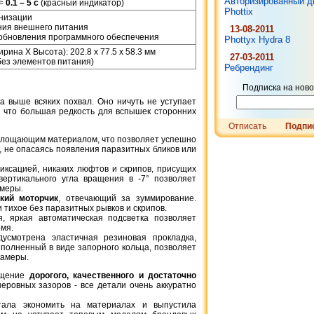
Авторизированный д
 ≈
0.1 – 5 c
(красный индикатор)
Phottix
низации
ния внешнего питания
13-08-2011
обновления программного обеспечения
Phottyx Hydra 8
рина X Высота): 202.8 x 77.5 x 58.3 мм
27-03-2011
(без элементов питания)
Ребрендинг
Подписка на ново
2 721 грн.
а выше всяких похвал. Оно ничуть не уступает
Nikon En-El15 19
, что большая редкость для вспышек сторонних
оригинальны
Отписать
Подпи
глощающим материалом, что позволяет успешно
, не опасаясь появления паразитных бликов или
иксацией, никаких люфтов и скрипов, присущих
ертикального угла вращения в -7° позволяет
амеры.
ский моторчик
, отвечающий за зуммирование.
 тихое без паразитных рывков и скрипов.
, яркая автоматическая подсветка позволяет
мя.
6 349 грн.
усмотрена эластичная резиновая прокладка,
полненный в виде запорного кольца, позволяет
Sony NP-F970 66
камеры.
оригинальны
ущение
дорогого, качественного и достаточно
неровных зазоров - все детали очень аккуратно
ала экономить на материалах и выпустила