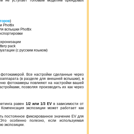
чем не уступает топовым моделям брендовых
торов
)
 Phottix
1 587 грн.
ля вспышки Phottix
нспортировки
MaximalPower CG
5400mAh
инхронизации
tery pack
луатации (с русским языком)
фотокамерой. Все настройки сделанные через
аппарата (в разделе для внешней вспышки), в
еню фотокамеры повлияют на настройки вашей
стройками, позволяя производить их как через
1 134 грн.
кетинга равен
1/2 или 1/3 EV
в зависимости от
PowerEx PRO AA 2
 Компенсация экспозиции может работает как
in box
ть постоянное фиксированное значение EV для
Это особенно полезно, если используемая
ю экспозиции.