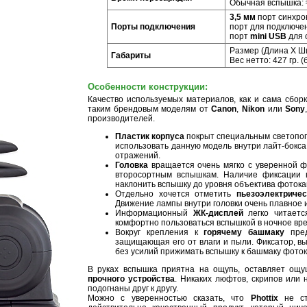
Обычная вспышка:
3,5 мм
порт синхро
Порты подключения
порт для подключе
порт
mini USB
для 
Размер (Длина X Ши
Габариты
Вес нетто: 427 гр. 
Особенности конструкции:
Качество используемых материалов, как и сама сборк
таким брендовым моделям от
Canon
,
Nikon
или
Sony
производителей.
Пластик корпуса
покрыт специальным светопо
использовать данную модель внутри лайт-бокса
отражений.
Головка
вращается очень мягко с уверенной ф
второсортным вспышкам. Наличие фиксации в
наклонить вспышку до уровня объектива фоток
Отдельно хочется отметить
пьезоэлектриче
Движение лампы внутри головки очень плавное и
Информационный
ЖК-дисплей
легко читается
комфортно пользоваться вспышкой в ночное вре
Вокруг крепления к
горячему башмаку
пред
защищающая его от влаги и пыли. Фиксатор, вы
без усилий прижимать вспышку к башмаку фото
В руках вспышка приятна на ощупь, оставляет ощ
прочного устройства
. Никаких люфтов, скрипов или 
подогнаны друг к другу.
Можно с уверенностью сказать, что
Phottix
не ст