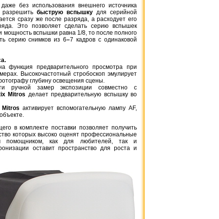
у даже без использования внешнего источника
мо разрешить
быструю вспышку
для серийной
ется сразу же после разряда, а расходует его
ряда. Это позволяет сделать серию вспышек
 мощность вспышки равна 1/8, то после полного
ть серию снимков из 6
–
7 кадров с одинаковой
2 065 грн.
а.
а функция предварительного просмотра при
Батарейная ручка
мерах. Высокочастотный стробоскоп эмулирует
Canon BG-E8
 фотографу глубину освещения сцены.
ти ручной замер экспозиции совместно с
tix Mitros
делает предварительную вспышку во
 Mitros
активирует вспомогательную лампу AF,
объекте.
его в комплекте поставки позволяет получить
ество которых высоко оценят профессиональные
м помощником, как для любителей, так и
ронизации оставит пространство для роста и
110 грн.
Energizer Ultimate Li