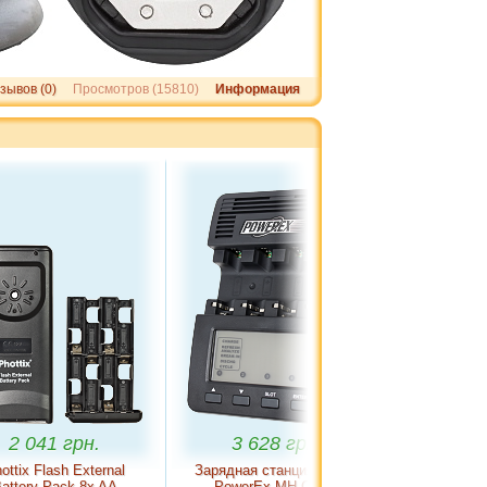
зывов (0)
Просмотров (15810)
Информация
.
3 628 грн.
1 850 грн.
ternal
Зарядная станция MAHA
Phottix Oh-Flash (Flash-
x AA
PowerEx MH-C9000
Ring Adapter)