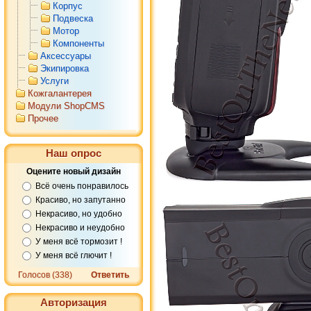
Корпус
Подвеска
Мотор
Компоненты
Аксессуары
Экипировка
Услуги
Кожгалантерея
Модули ShopCMS
Прочее
Наш опрос
Оцените новый дизайн
Всё очень понравилось
Красиво, но запутанно
Некрасиво, но удобно
Некрасиво и неудобно
У меня всё тормозит !
У меня всё глючит !
Голосов (338)
Ответить
Авторизация