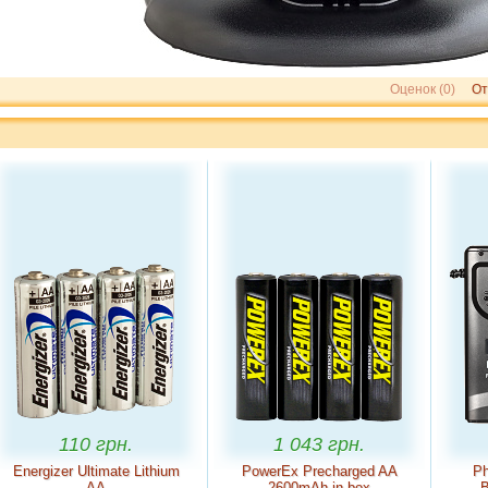
Оценок (0)
От
 грн.
1 043 грн.
2 041 грн
timate Lithium
PowerEx Precharged AA
Phottix Flash Ex
AA
2600mAh in box
Battery Pack 8