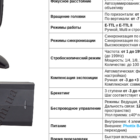
Фокусное расстояние
Автозуммирование:
объективу
По горизонтали:
от
Вращение головки
По вертикали:
от -7
E-TTL
и
E-TTL II
Режимы работы
Ручной, Multi и стр
Синхронизация по 
Режимы синхронизации
Синхронизация по 
Высокоскоростная 
Частота:
от 1 до 19
(до 199Hz)
Стробоскопический режим
Мощность: 1/4, 1/8, 
Количество: до 100
Автоматическая: ф
настройках)
Компенсация экспозиции
Ручная:
от -3 до +3
Комплексная: совм
3 ступени
от -3 до 
Брекетинг
Шаг соответствует
Режимы: Ведущая, 
Дальность связи:
1
Беспроводное управление
пространство)
Угол приема: ±40º 
Внутреннее: 4 элем
Питание
Внешнее:
Phottix B
переходник)
Быстрая вспышка: 
Время перезарядки