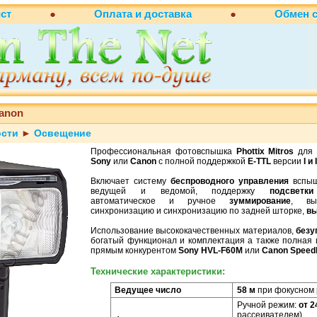
ст
●
Оплата и доставка
●
Обмен
Canon
ости
►
Освещение
Профессиональная фотовспышка
Phottix Mitros
для 
Sony
или
Canon
c полной поддержкой
E-TTL
версии
I и I
Включает систему
беспроводного управления
вспыш
ведущей и ведомой, поддержку
подсветк
автоматическое и ручное
зуммирование
, выс
синхронизацию и синхронизацию по задней шторке,
вы
Использование высококачественных материалов,
безу
богатый функционал и комплектация а также полная 
прямым конкурентом
Sony HVL-F60M
или
Canon Speedli
Технические характеристики:
Ведущее число
58 м
при фокусном 
Ручной режим:
от 2
рассеивателем)